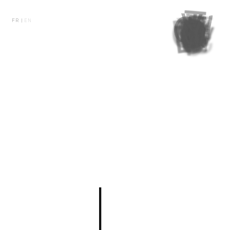
FR |
EN
L